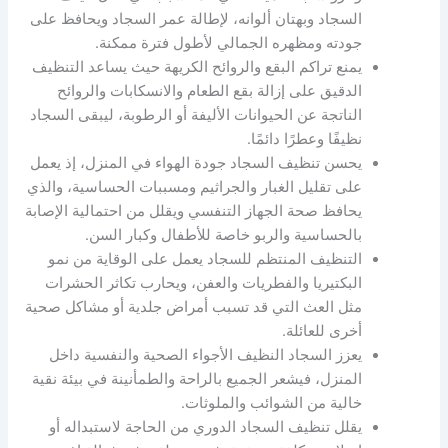
السجاد وبهتان ألوانه، لإطالة عمر السجاد ويحافظ على
جودته ومظهره الجمالي لأطول فترة ممكنة.
يمنع تراكم البقع والروائح الكريهة حيث يساعد التنظيف
الدقيق على إزالة بقع الطعام والانسكابات والروائح
الناتجة عن الحيوانات الأليفة أو الرطوبة، ليبقى السجاد
نظيفًا وعطرًا دائمًا.
يحسن تنظيف السجاد جودة الهواء في المنزل، إذ يعمل
على تقليل الغبار والجراثيم ومسببات الحساسية، والذي
يحافظ صحة الجهاز التنفسي ويقلل من احتمالية الإصابة
بالحساسية والربو خاصة للأطفال وكبار السن.
التنظيف المنتظم للسجاد يعمل على الوقاية من نمو
البكتيريا والفطريات والعفن، ويحارب تكاثر الحشرات
مثل العث التي قد تسبب أمراض جلدية أو مشاكل صحية
أخرى للعائلة.
يعزز السجاد النظيف الأجواء الصحية والنفسية داخل
المنزل، فيشعر الجميع بالراحة والطمأنينة في بيئة نقية
خالية من الشوائب والملوثات.
يقلل تنظيف السجاد الدوري من الحاجة لاستبداله أو