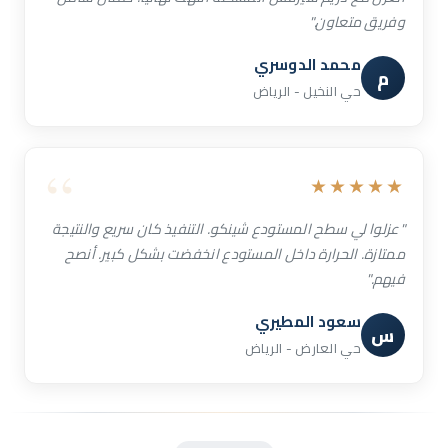
وفريق متعاون."
محمد الدوسري
م
حي النخيل - الرياض
★★★★★
"عزلوا لي سطح المستودع شينكو. التنفيذ كان سريع والنتيجة
ممتازة. الحرارة داخل المستودع انخفضت بشكل كبير. أنصح
فيهم."
سعود المطيري
س
حي العارض - الرياض