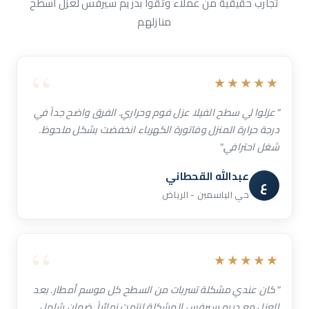
تجارب حقيقية من عملاء وثقوا بدريم سيرفس لعزل أسطح
منازلهم
★★★★★
"عزلوا لي سطح الفيلا عزل فوم وحراري. الفرق واضح جداً في
درجة حرارة المنزل وفاتورة الكهرباء انخفضت بشكل ملحوظ.
شغل احترافي."
عبدالله القحطاني
ع
حي الياسمين - الرياض
★★★★★
"كان عندي مشكلة تسربات من السطح كل موسم أمطار. بعد
العزل مع دريم سيرفس المشكلة انتهت نهائياً. ضمان شامل