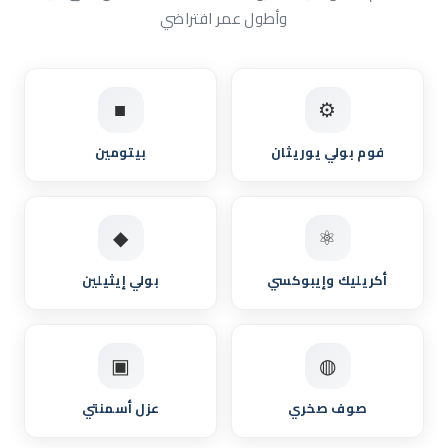
وأطول عمر افتراضي
■
⚙
فوم بولي يوريثان
بيتومين
◆
⚛
أكريليك وإيبوكسي
بولي إيثيلين
▣
◍
صوف صخري
عزل أسمنتي