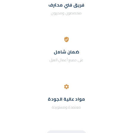
فريق فني محترف
متخصصون ومدربون
ضمان شامل
على جميع أعمال العزل
مواد عالية الجودة
معتمدة ومستوردة