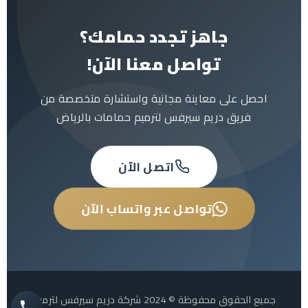
وقت ممكن لإجراء المعاينة المجانية.
وسيتم تحديد موعد مناسب لزيارة المعاينة
المجانية. يمكنك أيضاً إرسال صور للحمام عبر
جاهز تجدد حمامك؟
الواتساب للحصول على تقييم أولي سريع.
تواصل معنا الآن!
احصل على معاينة مجانية واستشارة متخصصة من
فريق دريم سيرفس لترميم حمامات بالرياض
اتصل الآن
تواصل عبر واتساب الآن
جميع الحقوق محفوظة © 2024 شركة دريم سيرفس لترميم