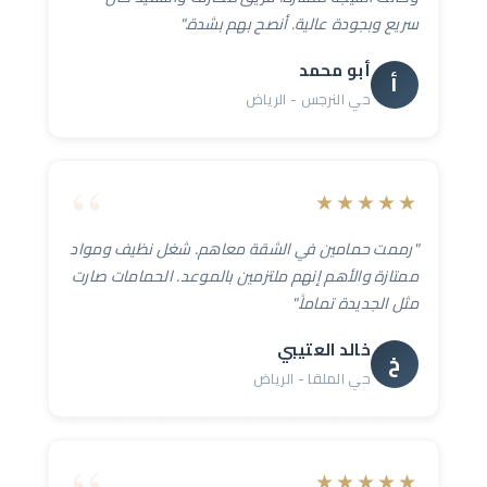
سريع وبجودة عالية. أنصح بهم بشدة."
أبو محمد
أ
حي النرجس - الرياض
★★★★★
"رممت حمامين في الشقة معاهم. شغل نظيف ومواد
ممتازة والأهم إنهم ملتزمين بالموعد. الحمامات صارت
مثل الجديدة تماماً."
خالد العتيبي
خ
حي الملقا - الرياض
★★★★★