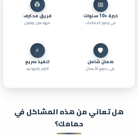
👷
📅
خبرة +10 سنوات
فريق محترف
في ترميم الحمامات
مهندسين وفنيين
⚡
🛡️
ضمان شامل
تنفيذ سريع
على جميع الأعمال
التزام بالمواعيد
هل تعاني من هذه المشاكل في
حمامك؟