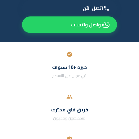
خبرة +10 سنوات
في مجال عزل الأسطح
فريق فني محترف
متخصصون ومدربون