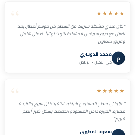
★★★★★
"كان عندي مشكلة تسربات من السطح كل موسم أمطار. بعد
العزل مع دريم سيرفس المشكلة انتهت نهائياً. ضمان شامل
وفريق متعاون."
محمد الدوسري
م
حي النخيل - الرياض
★★★★★
"عزلوا لي سطح المستودع شينكو. التنفيذ كان سريع والنتيجة
ممتازة. الحرارة داخل المستودع انخفضت بشكل كبير. أنصح
فيهم."
سعود المطيري