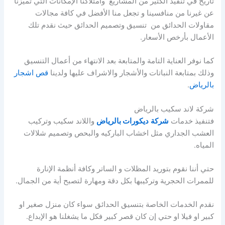
تاريخ في تنفيذ الكثير من المشاريع وامتلاكنا الإمكانات التي تميزنا
عن غيرنا من منافسينا و تجعل منا الأفضل في كافة مجالات
مقاولات الحدائق من تنسيق وتصميم الحدائق حيث نقدم تلك
الأعمال بأرخص الأسعار.
كما نوفر العناية التامة والمتابعة بعد الانتهاء من أعمال التنسيق
وذلك بمتابعة النباتات والأشجار والاشراف عليها ولدينا
قص اشجار
بالرياض
.
شركة لاند سكيب بالرياض
فتنفيذ خدمات
شركة
ديكورات بالرياض
واللاند سكيب وتركيب
العشب الجداري مثل اخشاب الباركيه والبحص وتصميم شلالات
المياه.
حتي أننا نقوم بتوريد المظلات و الساتر وكافة أنظمة الإنارة
للممرات الحجرية وتركيبها بكل دقة ومهارة لتصبح أية من الجمال.
نقدم الخدمات الخاصة بتنسيق الحدائق سواء كان منزل صغير او
كبير او فيلا او حتي إن كان قصر كبير فكل ما يشغلنا هو الإبداع.