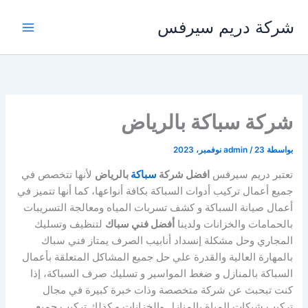
خطي
شركة دريم سيرفس
لى
لمحتوى
شركة سباكة بالرياض
بواسطة
23 نوفمبر، 2023
/
admin
تعتبر دريم سيرفس
افضل شركة
سباكة
بالرياض
لأنها تتخصص في
جميع أعمال تركيب أدوات السباكة بكافة أنواعها، كما أنها تتميز في
أعمال صيانة السباكة و كشف تسربات المياه ومعالجة التسريبات
بالحمامات والخزانات ولدينا
أفضل فني سباك
لتنظيف وتسليك
المجاري وحل مشكلة إنسداد أنابيب الصرف يمتاز فني سباك
بالمهارة العالية والقدرة علي حل جميع المشاكل المتعلقة بأعمال
السباكة بالمنازل و ضغط المواسير و تسليك صرف السباكة، إذا
كنت تبحبث عن شركة متخصصة وذات خبرة كبيرة في مجال
تركيب شبكات المياة بالمنازل والخزانات و كذلك تركيب جميع