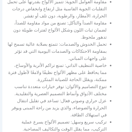
مقاومة العوامل الجوية: تتميز الألواح بقدرتها على تحمل
التقلبات الجوية القاسية مثل ارتفاع وانخفاض درجات
الحرارة، الأمطار، والرطوبة، دون تلف أو تقشر.
مقاومة الصدأ والتآكل: تصنع من مواد مقاومة للصدأ،
لضمان ثبات اللون وشكل الألواح لفترات طويلة دون
تدهور ملحوظ.
تحمل الخدوش والصدمات: تتمتع بصلابة عالية تسمح لها
بمقاومة الاحتكاكات والصدمات اليومية التي قد تؤثر
على واجهات المباني.
خاصية التنظيف الذاتي: تمنع تراكم الأتربة والأوساخ،
مما يحافظ على مظهر الألواح نظيفًا ولامعًا لأطول فترة
ممكنة، ويقلل الحاجة للصيانة المتكررة.
تنوع التصاميم والألوان: توفر خيارات متعددة تناسب
مختلف الأذواق وأنماط التصميم العصرية والتقليدية.
عزل حراري وصوتي فعال: تساعد في تقليل انتقال
الحرارة والضوضاء، والذي يزيد من راحة المبنى ويوفر
في استهلاك الطاقة.
تركيب سريع وسهل: تصميم الألواح يسرع عملية
التركيب، مما يقلل الوقت والتكاليف المصاحبة.