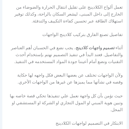
تعمل ألواح الكلادينج على تقليل انتقال الحرارة والضوضاء من
الخارج إلى داخل المبنى، ليشعر السكان بالراحة، وكذلك توفير
استهلاك الطاقة عبر تحسين كفاءة التكييف والتدفئة.
تفاصيل تصنع الفارق بتركيب كلادينج الواجهات
أثناء
تصميم واجهات كلادينج
، يجب نضع في الحسبان أهم العناصر
والتفاصيل. فعند البدأ في تنفيذ التصميم نهتم بإستخدام أحدث
التقنيات ونضع أمام أعيننا جودة المواد المستخدمه في التنفيذ.
ولأن الواجهات تختلف عن بعضها البعض فكل واجهه لها حكاية
وقصه في نشأتها مما يميزها عن غيرها من الواجهات الأخري.
حيث نؤمن بأن كل واجهة نعمل علي تنفيذها تحكي قصة خاصه بها
وتبين هوية المبني او المول التجاري او الشركة او المستشفي او
المحل.
الابتكار في التصميم لواجهات الكلادينج