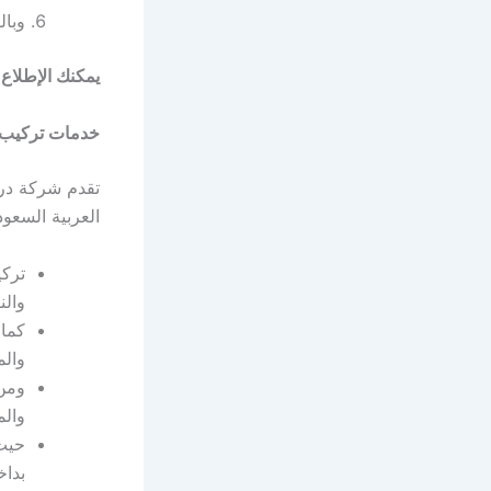
وبال
يمكنك الإطلاع
خدمات تركيب 
تقدم شركة در
العربية السعود
تركي
والن
كما 
وال
ومن 
والم
حيث 
بداخ