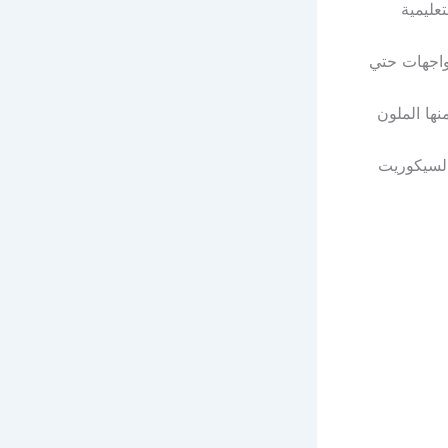
عليمية
لواجهات حتي
نها الملون
 السيكوريت