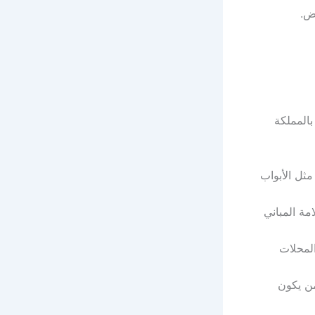
ض.
المملكة
ثل الأبواب
مة المباني
المحلات
من يكون