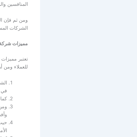
المنافسين والم
ومن ثم فإن ال
الشركات المس
مميزات شركة 
تعتبر مميزات 
للعملاء ومن أه
الشر
في م
كما 
ومن 
وأفض
حيث 
الأم