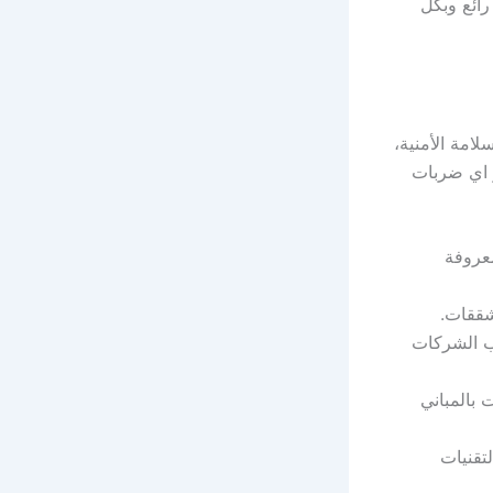
رائع وبكل
امة الأمنية،
و اي ضربات
معروفة
شققات.
اب الشركات
بالمباني
تقنيات