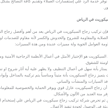
نوفر خدمة الرد علي إستفسارات العملاء وتقديم كافة النصائح بشكل 
ر.
يكوريت في الرياض
 فإن تركيب زجاج السيكوريت في الرياض يعد من أهم وأفضل زجاج السل
 الصلابة والمقاومة للشروخ والخدوش والكسر لأنة مقاوم للصدمات ا
مة العوامل الجوية ولة مميزات عديدة ومن هذة المميزات:
السيكوريت هو الإختيار الأمثل في أعمال الأنظمة الزجاجية الأمنية و
ومتة للشقوق.
يمتاز بأنة سهل في أعمال التنظيف ولا يظهر علية أية أثار شروخ او ت
يتميز زجاج السيكوريت بأنة متيناً ومناسباً يتم تركيبه بالمداخل وأبو
فذ السيارات والمنشآت والمباني.
أن زجاج السيكوريت عازل قوي ويوفر الحماية والخصوصية للمعلومات 
فر منة العديد من الألون والأشكال.
 ثم تحرص شركة تركيب زجاج سيكوريت في الرياض علي إستخدام ال
يثة في الوصول لجودة تنفيذ الأعمال.