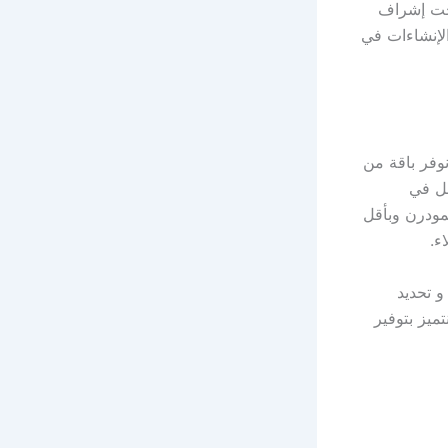
حت إشراف
لإنشاءات في
وفر باقة من
مل في
مودرن وبأقل
ء.
و تحديد
ميز بتوفير