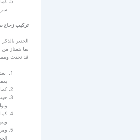
كما 
سرو
تركيب زجاج س
الجدير بالذكر
بما يتمتاز من
قد تحدث ومقاو
يعد 
بمقا
كما 
حيث 
ونوا
كما 
ويتو
ومن
الحد