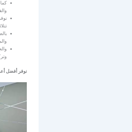
كما 
والف
نوفر
تتلا
بالط
والم
والج
وترك
نوفر أفضل أعم