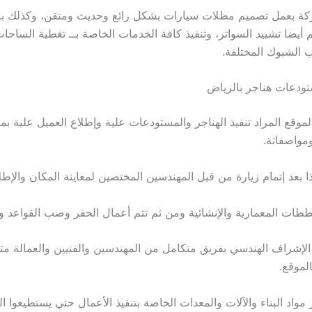
ركة بعمل تصميم مظلات سيارات بشكل رائع وحديث ومتقن، وكذلك بنا
أيضا تشييد السواتر، وتنفيذ كافة الخدمات الخاصة بــ تغطية الساحات
 الشبوك المختلفة.
ودعات هناجر بالرياض
موقع المراد تنفيذ الهناجر والمستودعات علية وإطلاع العميل علية بم
ومواصفاتة.
ذا بعد إتمام زيارة من قبل المهندسين المختصين لمعاينة المكان والإطل
طات المعمارية والإنشائية ومن ثم تتم أعمال الحفر وصب القواعد و
 الإشراف الهندسي بفريق متكامل من المهندسين والفنيين والعمالة مت
لموقع.
واد البناء والآلات والمعدات الخاصة بتنفيذ الأعمال حتي يستطيعوا الب