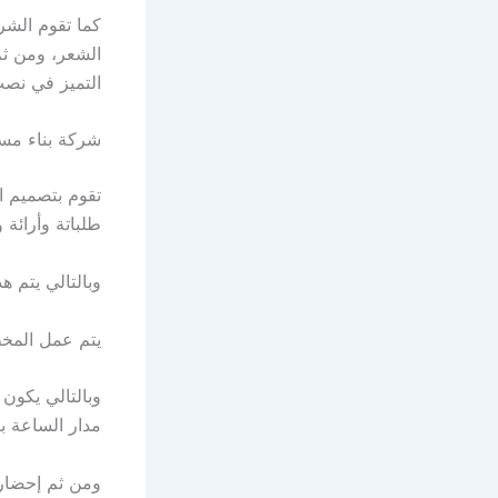
كما تقوم الش
الشعر، ومن ثم 
التميز في نصب
شركة بناء مست
تقوم بتصميم ال
طلباتة وأرائة 
وبالتالي يتم ه
يتم عمل المخط
وبالتالي يكون
مدار الساعة با
ومن ثم إحضار م